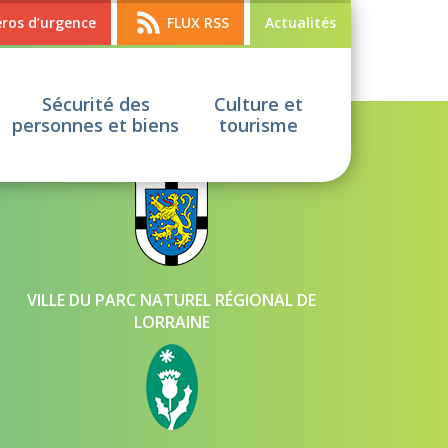
os d’urgence
FLUX RSS
Actualités
Sécurité des
Culture et
personnes et biens
tourisme
VILLE JUMELÉE AVEC BAD MARIENBERG
VILLE DU PARC NATUREL RÉGIONAL DE
LORRAINE