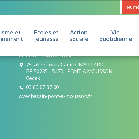
Numér
isme et
Ecoles et
Action
Vie
onnement
jeunesse
sociale
quotidienne
COMMUNAUTÉ DE COMMUNES DU BASSIN
DE PONT À MOUSSON
75, allée Louis-Camille MAILLARD,
BP 50285 - 54701 PONT A MOUSSON
Cedex
03 83 87 87 00
www.bassin-pont-a-mousson.fr