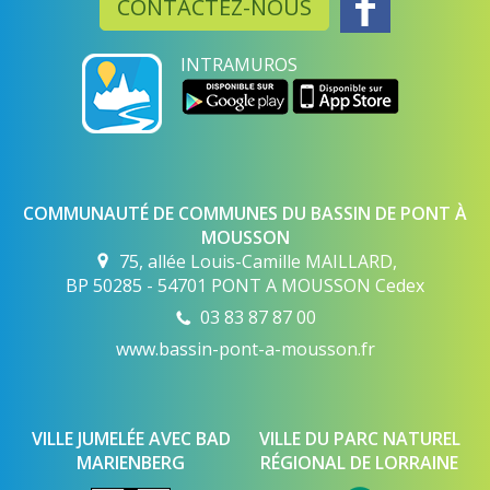
CONTACTEZ-NOUS
INTRAMUROS
COMMUNAUTÉ DE COMMUNES DU BASSIN DE PONT À
MOUSSON
75, allée Louis-Camille MAILLARD,
BP 50285 - 54701 PONT A MOUSSON Cedex
03 83 87 87 00
www.bassin-pont-a-mousson.fr
VILLE JUMELÉE AVEC BAD
VILLE DU PARC NATUREL
MARIENBERG
RÉGIONAL DE LORRAINE