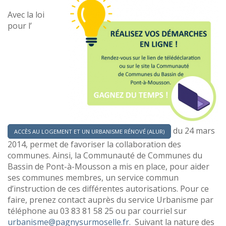
Avec la loi
pour l’
du 24 mars
ACCÈS AU LOGEMENT ET UN URBANISME RÉNOVÉ (ALUR)
2014, permet de favoriser la collaboration des
communes. Ainsi, la Communauté de Communes du
Ba
ss
in
de Pont-à-Mousson a mis en place, pour aider
ses communes membres, un service comm
un
d’instruction de
ces différentes auto
risations. Pour ce
faire, prenez contact auprès du service Urbanisme par
téléphone au 03 83 81 58 25 ou par courriel sur
urbanisme@pagnysurmoselle.fr
.
Suivant la nature des