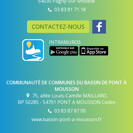
54530 Pagny-sur-Moselle
03 83 81 71 18
CONTACTEZ-NOUS
INTRAMUROS
COMMUNAUTÉ DE COMMUNES DU BASSIN DE PONT À
MOUSSON
75, allée Louis-Camille MAILLARD,
BP 50285 - 54701 PONT A MOUSSON Cedex
03 83 87 87 00
www.bassin-pont-a-mousson.fr