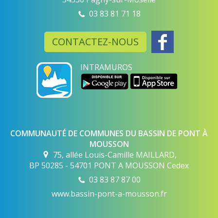
03 83 81 71 18
CONTACTEZ-NOUS
INTRAMUROS
COMMUNAUTÉ DE COMMUNES DU BASSIN DE PONT À
MOUSSON
75, allée Louis-Camille MAILLARD,
BP 50285 - 54701 PONT A MOUSSON Cedex
03 83 87 87 00
www.bassin-pont-a-mousson.fr