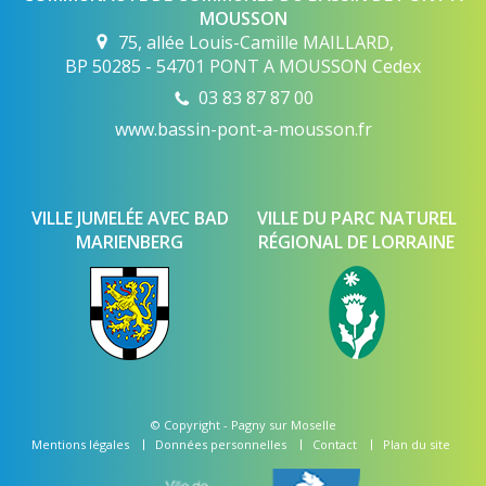
MOUSSON
75, allée Louis-Camille MAILLARD,
BP 50285 - 54701 PONT A MOUSSON Cedex
03 83 87 87 00
www.bassin-pont-a-mousson.fr
VILLE JUMELÉE AVEC BAD
VILLE DU PARC NATUREL
MARIENBERG
RÉGIONAL DE LORRAINE
© Copyright -
Pagny sur Moselle
Mentions légales
Données personnelles
Contact
Plan du site