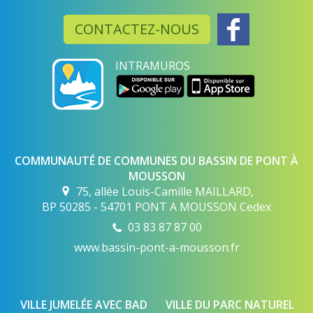
CONTACTEZ-NOUS
INTRAMUROS
COMMUNAUTÉ DE COMMUNES DU BASSIN DE PONT À
MOUSSON
75, allée Louis-Camille MAILLARD,
BP 50285 - 54701 PONT A MOUSSON Cedex
03 83 87 87 00
www.bassin-pont-a-mousson.fr
VILLE JUMELÉE AVEC BAD
VILLE DU PARC NATUREL