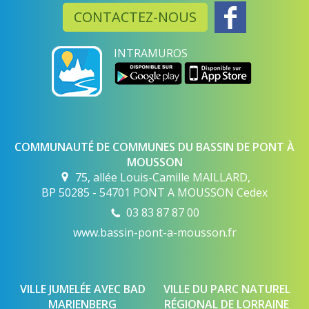
CONTACTEZ-NOUS
INTRAMUROS
COMMUNAUTÉ DE COMMUNES DU BASSIN DE PONT À
MOUSSON
75, allée Louis-Camille MAILLARD,
BP 50285 - 54701 PONT A MOUSSON Cedex
03 83 87 87 00
www.bassin-pont-a-mousson.fr
VILLE JUMELÉE AVEC BAD
VILLE DU PARC NATUREL
MARIENBERG
RÉGIONAL DE LORRAINE