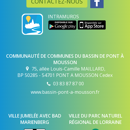
CONTACTEZ-NOUS
INTRAMUROS
COMMUNAUTÉ DE COMMUNES DU BASSIN DE PONT À
MOUSSON
75, allée Louis-Camille MAILLARD,
BP 50285 - 54701 PONT A MOUSSON Cedex
03 83 87 87 00
www.bassin-pont-a-mousson.fr
VILLE JUMELÉE AVEC BAD
VILLE DU PARC NATUREL
MARIENBERG
RÉGIONAL DE LORRAINE