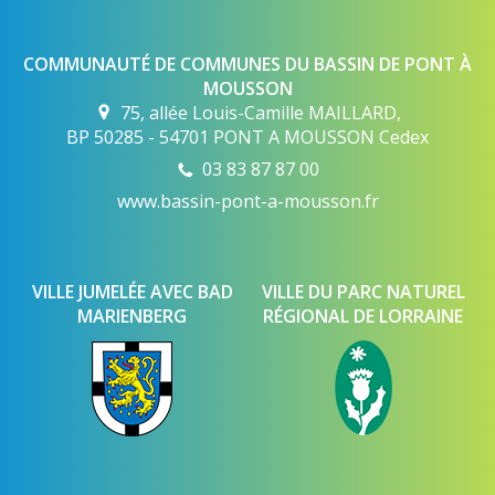
COMMUNAUTÉ DE COMMUNES DU BASSIN DE PONT À
MOUSSON
75, allée Louis-Camille MAILLARD,
BP 50285 - 54701 PONT A MOUSSON Cedex
03 83 87 87 00
www.bassin-pont-a-mousson.fr
VILLE JUMELÉE AVEC BAD
VILLE DU PARC NATUREL
MARIENBERG
RÉGIONAL DE LORRAINE