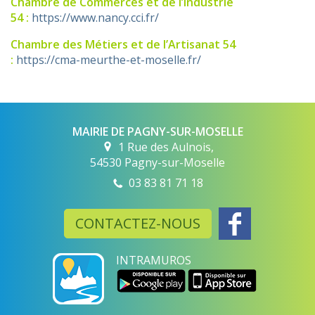
Chambre de Commerces et de l’Industrie
54 :
https://www.nancy.cci.fr/
Chambre des Métiers et de l’Artisanat 54
:
https://cma-meurthe-et-moselle.fr/
MAIRIE DE PAGNY-SUR-MOSELLE
1 Rue des Aulnois,
54530 Pagny-sur-Moselle
03 83 81 71 18
CONTACTEZ-NOUS
INTRAMUROS