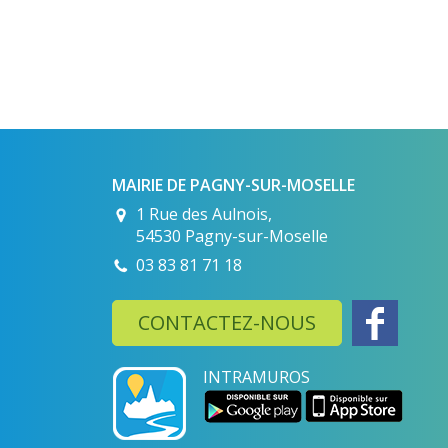
MAIRIE DE PAGNY-SUR-MOSELLE
1 Rue des Aulnois,
54530 Pagny-sur-Moselle
03 83 81 71 18
CONTACTEZ-NOUS
INTRAMUROS