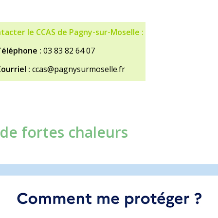
tacter le CCAS de Pagny-sur-Moselle :
éléphone :
03 83 82 64 07
rriel :
ccas@pagnysurmoselle.fr
 de fortes chaleurs