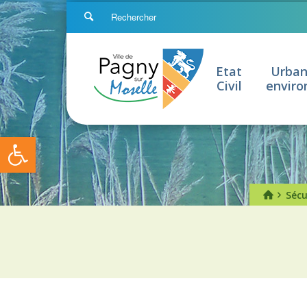
Etat
Urban
Civil
envir
Ouvrir la barre d’outils
Sécu