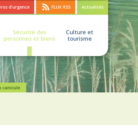
os d’urgence
FLUX RSS
Actualités
Sécurité des
Culture et
personnes et biens
tourisme
n canicule