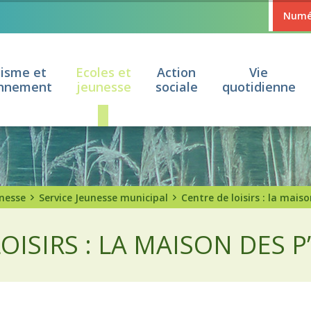
Numér
isme et
Ecoles et
Action
Vie
onnement
jeunesse
sociale
quotidienne
unesse
Service Jeunesse municipal
Centre de loisirs : la maison
OISIRS : LA MAISON DES P’