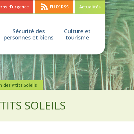
os d’urgence
FLUX RSS
Actualités
Sécurité des
Culture et
personnes et biens
tourisme
 des P’tits Soleils
TITS SOLEILS