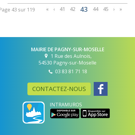
43
«
‹
41
42
44
45
›
»
Page 43 sur 119
MAIRIE DE PAGNY-SUR-MOSELLE
1 Rue des Aulnois,
54530 Pagny-sur-Moselle
03 83 81 71 18
CONTACTEZ-NOUS
INTRAMUROS