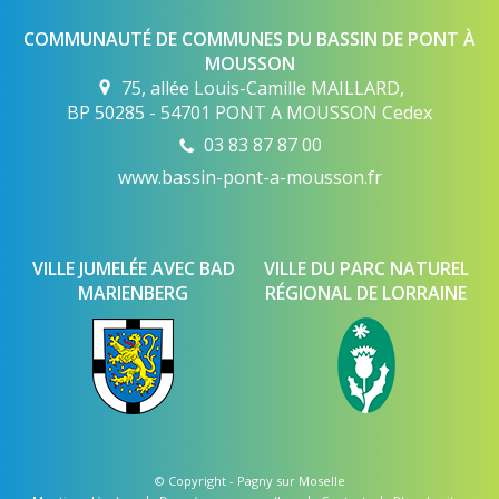
COMMUNAUTÉ DE COMMUNES DU BASSIN DE PONT À
MOUSSON
75, allée Louis-Camille MAILLARD,
BP 50285 - 54701 PONT A MOUSSON Cedex
03 83 87 87 00
www.bassin-pont-a-mousson.fr
VILLE JUMELÉE AVEC BAD
VILLE DU PARC NATUREL
MARIENBERG
RÉGIONAL DE LORRAINE
© Copyright -
Pagny sur Moselle