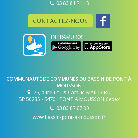
03 83 81 71 18
CONTACTEZ-NOUS
INTRAMUROS
COMMUNAUTÉ DE COMMUNES DU BASSIN DE PONT À
MOUSSON
75, allée Louis-Camille MAILLARD,
BP 50285 - 54701 PONT A MOUSSON Cedex
03 83 87 87 00
www.bassin-pont-a-mousson.fr