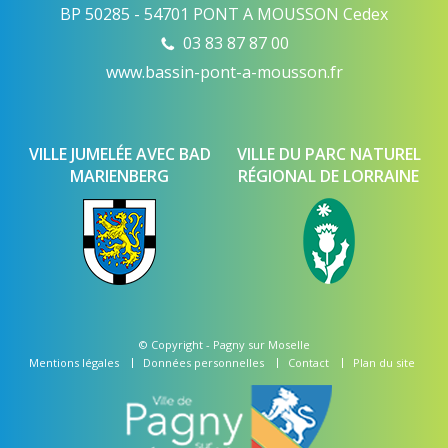
BP 50285 - 54701 PONT A MOUSSON Cedex
03 83 87 87 00
www.bassin-pont-a-mousson.fr
VILLE JUMELÉE AVEC BAD
VILLE DU PARC NATUREL
MARIENBERG
RÉGIONAL DE LORRAINE
© Copyright -
Pagny sur Moselle
Mentions légales
Données personnelles
Contact
Plan du site