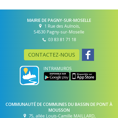
MAIRIE DE PAGNY-SUR-MOSELLE
1 Rue des Aulnois,
54530 Pagny-sur-Moselle
03 83 81 71 18
CONTACTEZ-NOUS
INTRAMUROS
COMMUNAUTÉ DE COMMUNES DU BASSIN DE PONT À
MOUSSON
75, allée Louis-Camille MAILLARD,