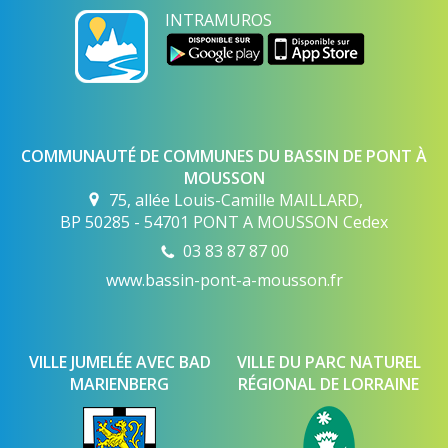
INTRAMUROS
COMMUNAUTÉ DE COMMUNES DU BASSIN DE PONT À
MOUSSON
75, allée Louis-Camille MAILLARD,
BP 50285 - 54701 PONT A MOUSSON Cedex
03 83 87 87 00
www.bassin-pont-a-mousson.fr
VILLE JUMELÉE AVEC BAD
VILLE DU PARC NATUREL
MARIENBERG
RÉGIONAL DE LORRAINE