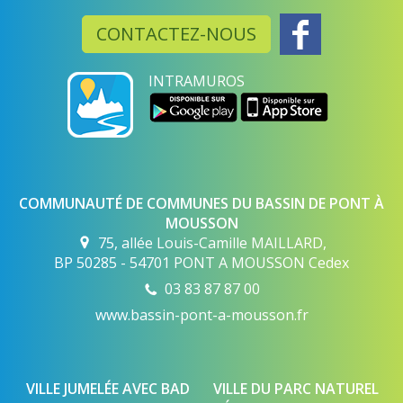
CONTACTEZ-NOUS
INTRAMUROS
COMMUNAUTÉ DE COMMUNES DU BASSIN DE PONT À
MOUSSON
75, allée Louis-Camille MAILLARD,
BP 50285 - 54701 PONT A MOUSSON Cedex
03 83 87 87 00
www.bassin-pont-a-mousson.fr
VILLE JUMELÉE AVEC BAD
VILLE DU PARC NATUREL